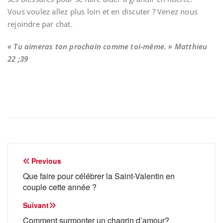
Vous voulez allez plus loin et en discuter ? Venez nous
rejoindre par chat.
« Tu aimeras ton prochain comme toi-même. » Matthieu
22 ;39
Navigation
Previous
de
Que faire pour célébrer la Saint-Valentin en
couple cette année ?
l’article
Suivant
Comment surmonter un chagrin d’amour?