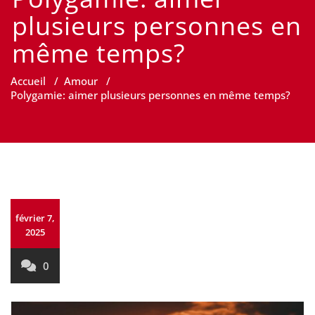
plusieurs personnes en
même temps?
Accueil
/
Amour
/
Polygamie: aimer plusieurs personnes en même temps?
février 7,
2025
0